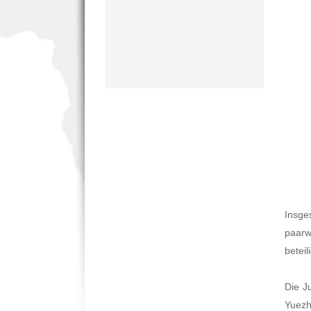
Insge
paarw
beteil
Die J
Yuezh